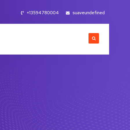
+13594780004
suaveundefined