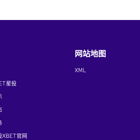
网站地图
XML
ET星投
示
态
务
XBET官网