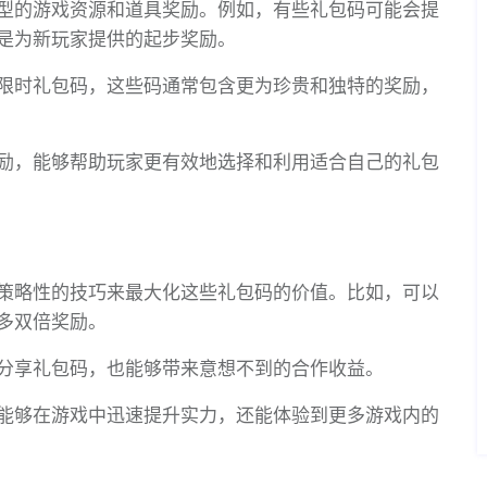
型的游戏资源和道具奖励。例如，有些礼包码可能会提
是为新玩家提供的起步奖励。
限时礼包码，这些码通常包含更为珍贵和独特的奖励，
励，能够帮助玩家更有效地选择和利用适合自己的礼包
策略性的技巧来最大化这些礼包码的价值。比如，可以
多双倍奖励。
分享礼包码，也能够带来意想不到的合作收益。
能够在游戏中迅速提升实力，还能体验到更多游戏内的