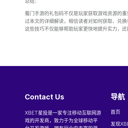
总结：
蜀门手游的礼包码不仅是玩家获取游戏资源的重
过本文的详细解读，相信读者对如何获取、兑换
这些技巧不仅能够帮助玩家更快地提升实力，还
Contact Us
导航
首页
XBET星投是一家专注移动互联网游
戏的开发商，致力于为全球移动平
发现XB