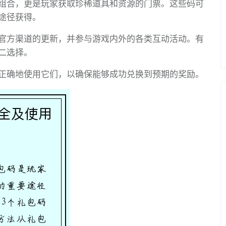
组合，更是玩家获取珍稀道具和资源的门票。这些码可
途径获得。
官方渠道的更新，并参与游戏内外的各类互动活动。有
二选择。
正确地使用它们，以确保能够成功兑换到预期的奖励。