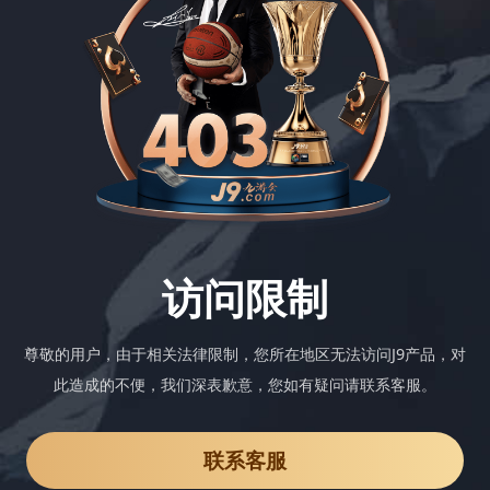
访问限制
尊敬的用户，由于相关法律限制，您所在地区无法访问J9产品，对
此造成的不便，我们深表歉意，您如有疑问请联系客服。
联系客服