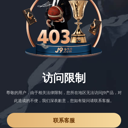
访问限制
尊敬的用户，由于相关法律限制，您所在地区无法访问J9产品，对
此造成的不便，我们深表歉意，您如有疑问请联系客服。
联系客服