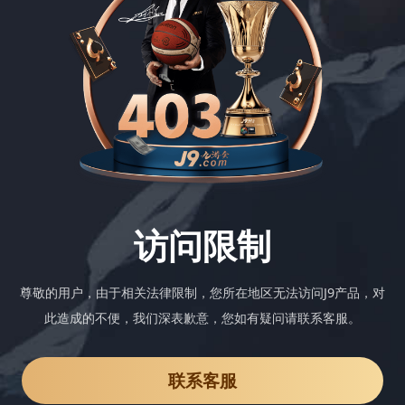
访问限制
尊敬的用户，由于相关法律限制，您所在地区无法访问J9产品，对
此造成的不便，我们深表歉意，您如有疑问请联系客服。
联系客服