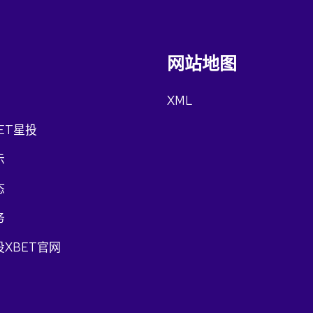
网站地图
XML
ET星投
示
态
务
XBET官网