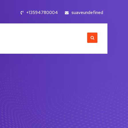
+13594780004
suaveundefined