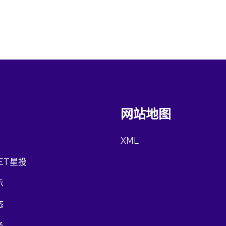
网站地图
XML
ET星投
示
态
务