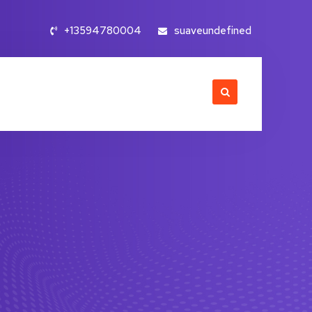
+13594780004
suaveundefined