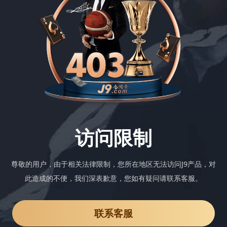
访问限制
尊敬的用户，由于相关法律限制，您所在地区无法访问J9产品，对
此造成的不便，我们深表歉意，您如有疑问请联系客服。
联系客服