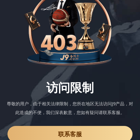
访问限制
尊敬的用户，由于相关法律限制，您所在地区无法访问J9产品，对
此造成的不便，我们深表歉意，您如有疑问请联系客服。
联系客服