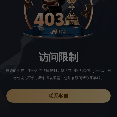
访问限制
尊敬的用户，由于相关法律限制，您所在地区无法访问J9产品，对
此造成的不便，我们深表歉意，您如有疑问请联系客服。
联系客服