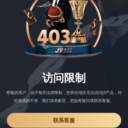
访问限制
尊敬的用户，由于相关法律限制，您所在地区无法访问J9产品，对
此造成的不便，我们深表歉意，您如有疑问请联系客服。
联系客服