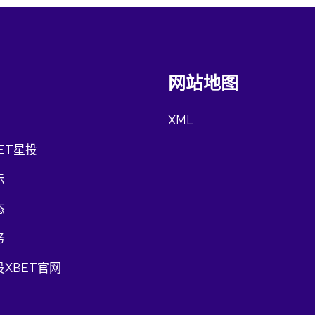
网站地图
XML
ET星投
示
态
务
XBET官网