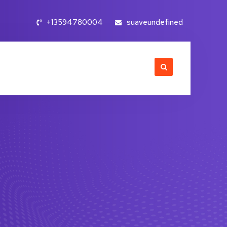
+13594780004
suaveundefined